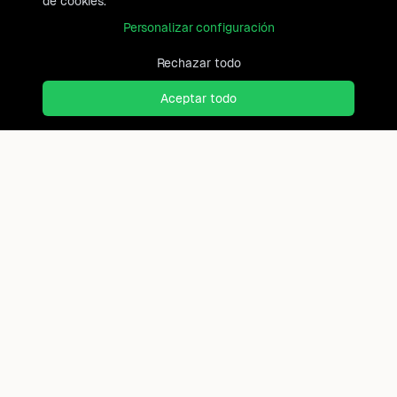
de cookies.
Personalizar configuración
Rechazar todo
Aceptar todo
¿Listo para encontrar el
lugar al que realmente
perteneces?