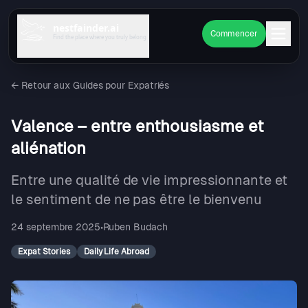
nestfainder.ai
Commencer
Find the place where you truly belong
←
Retour aux Guides pour Expatriés
Valence – entre enthousiasme et
aliénation
Entre une qualité de vie impressionnante et
le sentiment de ne pas être le bienvenu
24 septembre 2025
•
Ruben Budach
Expat Stories
Daily Life Abroad